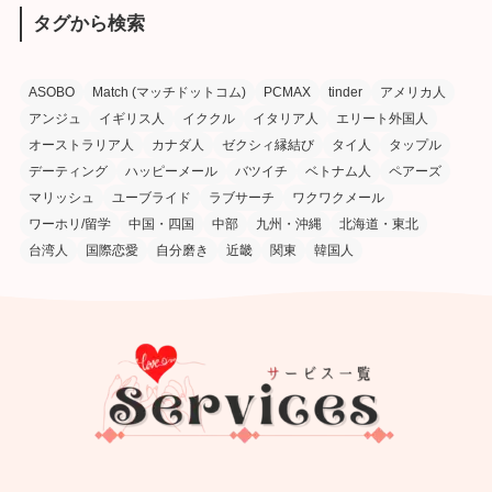
タグから検索
ASOBO
Match (マッチドットコム)
PCMAX
tinder
アメリカ人
アンジュ
イギリス人
イククル
イタリア人
エリート外国人
オーストラリア人
カナダ人
ゼクシィ縁結び
タイ人
タップル
デーティング
ハッピーメール
バツイチ
ベトナム人
ペアーズ
マリッシュ
ユーブライド
ラブサーチ
ワクワクメール
ワーホリ/留学
中国・四国
中部
九州・沖縄
北海道・東北
台湾人
国際恋愛
自分磨き
近畿
関東
韓国人