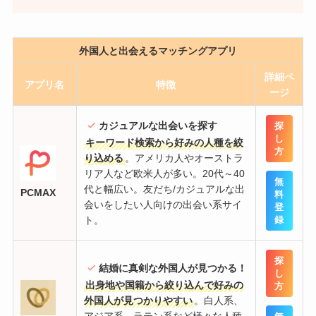
外国人と出会えるマッチングアプリ
詳細
ペ
アプリ名
特徴
ージ
カジュアルな出会いを探す
探
し
キーワード検索から好みの人種を絞
方
り込める
。アメリカ人やオーストラ
リア人など欧米人が多い。20代～40
無
代と幅広い。友だち/カジュアルな出
PCMAX
料
会いをしたい人向けの出会い系サイ
登
ト。
録
探
結婚に真剣な外国人が見つかる！
し
出身地や国籍から絞り込んで好みの
方
外国人が見つかりやすい
。白人系、
アジア系、ラテン系など様々な人種