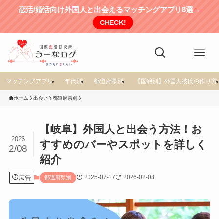
恋活/婚活向け外国人と出会えるマッチングアプリ8選→
CHECK!
マッチングアプリ
年代別
都道府県別
【国籍別】外国人彼氏の作り方
ホーム
出会い
都道府県別
【岐阜】外国人と出会う方法！お
2026
すすめのバーやスポットを詳しく
2/08
紹介
広告
2025-07-17
2026-02-08
都道府県別