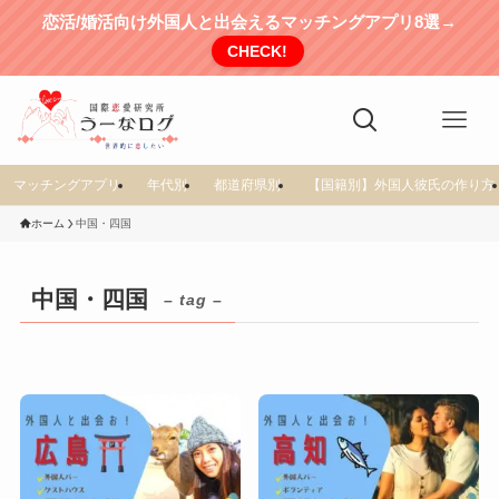
恋活/婚活向け外国人と出会えるマッチングアプリ8選→
CHECK!
マッチングアプリ
年代別
都道府県別
【国籍別】外国人彼氏の作り方
ホーム
中国・四国
中国・四国
– tag –