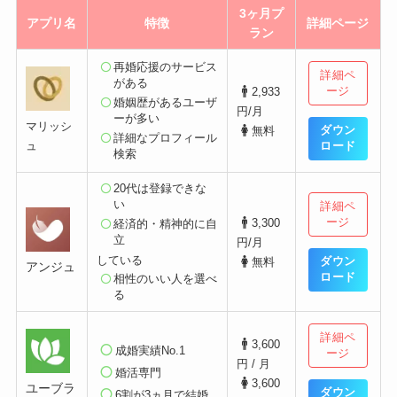
3ヶ月プ
アプリ名
特徴
詳細ページ
ラン
再婚応援のサービス
詳細ペ
がある
ージ
2,933
婚姻歴があるユーザ
円/月
ーが多い
マリッシ
ダウン
無料
詳細なプロフィール
ュ
ロード
検索
20代は登録できな
い
詳細ペ
ージ
3,300
経済的・精神的に自
立
円/月
している
ダウン
無料
アンジュ
ロード
相性のいい人を選べ
る
詳細ペ
3,600
成婚実績No.1
ージ
円 / 月
婚活専門
3,600
ユーブラ
ダウン
6割が3ヵ月で結婚