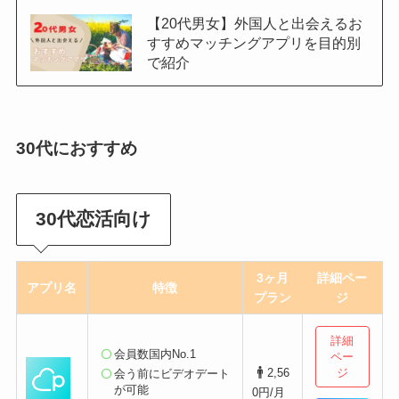
【20代男女】外国人と出会えるお
すすめマッチングアプリを目的別
で紹介
30代におすすめ
30代恋活向け
3ヶ月
詳細
ペー
アプリ名
特徴
プラン
ジ
詳細
会員数国内No.1
ペー
ジ
2,56
会う前にビデオデート
が可能
0円/月