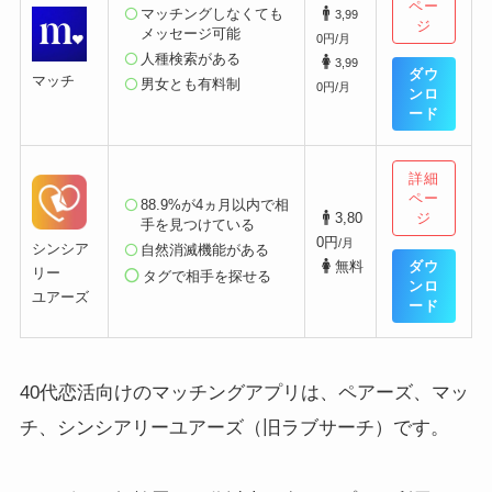
ペー
マッチングしなくても
3,99
ジ
メッセージ可能
0円/月
人種検索がある
3,99
ダウ
マッチ
男女とも有料制
0円/月
ンロ
ード
詳細
ペー
88.9%が4ヵ月以内で相
ジ
3,80
手を見つけている
0円
/月
シンシア
自然消滅機能
がある
ダウ
無料
リー
タグで相手を探せる
ンロ
ユアーズ
ード
40代恋活向けのマッチングアプリは、ペアーズ、マッ
チ、シンシアリーユアーズ（旧ラブサーチ）です。