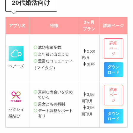
20代婚活向け
3ヶ月
アプリ名
特徴
詳細ページ
プラン
詳細
成婚実績多数
ペー
2,560
ジ
全年齢と出会える
円/月
豊富なコミュニティ
無料
ペアーズ
ダウン
（マイタグ）
ロード
詳細
真剣な出会いを求め
3,96
ペー
ている
ジ
0円/月
男女とも有料制
3,96
ゼクシィ
デート調整サポート
ダウン
0円/月
縁結び
有り
ロード