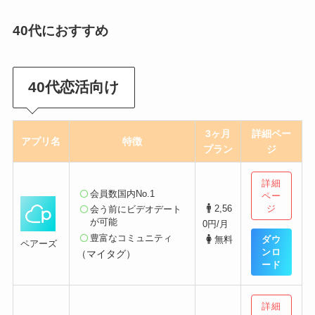
40代におすすめ
4
0代恋活向け
3ヶ月
詳細
ペー
アプリ名
特徴
プラン
ジ
詳細
会員数国内No.1
ペー
ジ
2,56
会う前にビデオデート
が可能
0円/月
豊富なコミュニティ
ダウ
無料
ペアーズ
ンロ
（マイタグ）
ード
詳細