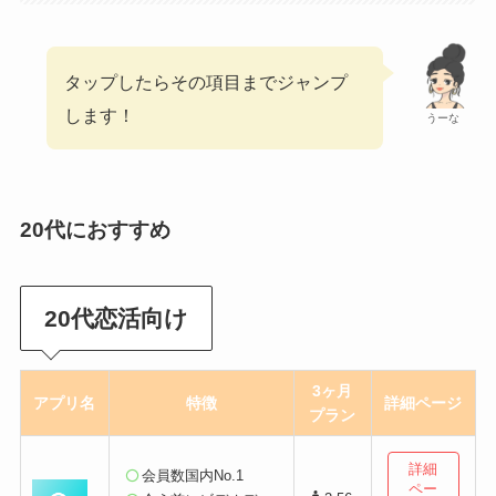
タップしたらその項目までジャンプ
します！
うーな
20代におすすめ
20代
恋活向け
3ヶ月
アプリ名
特徴
詳細
ページ
プラン
詳細
会員数国内No.1
ペー