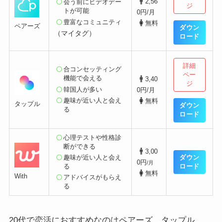
2,56
会う前にビデオデー
ジ
トが可能
0円/月
豊富なコミュニティ
無料
ペアーズ
ダウン
（マイタグ）
ロード
詳細
合コンセッティング
ペー
機能で会える
3,40
ジ
韓国人が多い
0円/月
趣味が近い人と会え
無料
タップル
ダウン
る
ロード
心理テストや性格診
断ができる
3,00
ダウン
趣味が近い人と会え
0円
/月
ロード
る
無料
With
アドバイスがもらえ
る
20代で恋活におすすめなのはペアーズ、タップル、