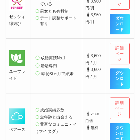
3,960
ている
ジ
円/月
男女とも有料制
3,960
ゼクシィ
デート調整サポート
ダウ
円/月
縁結び
有り
ンロ
ード
詳細
ペー
3,600
成婚実績No.1
ジ
円 / 月
婚活専門
3,600
ユーブラ
ダウ
6割が3ヵ月で結婚
円 / 月
イド
ンロ
ード
詳細
ペー
成婚実績多数
ジ
2,560
全年齢と出会える
円/月
豊富なコミュニティ
ダウ
無料
ペアーズ
（マイタグ）
ンロ
ード