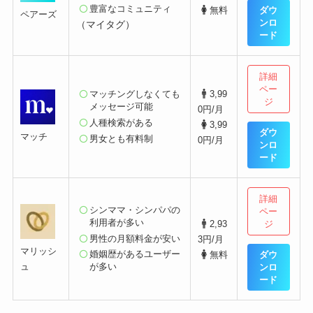
豊富なコミュニティ
ダウ
無料
ペアーズ
ンロ
（マイタグ）
ード
詳細
ペー
マッチングしなくても
3,99
ジ
メッセージ可能
0円/月
人種検索がある
3,99
ダウ
マッチ
男女とも有料制
0円/月
ンロ
ード
詳細
シンママ・シンパパの
ペー
利用者が多い
ジ
2,93
男性の月額料金が安い
3円/月
マリッシ
婚姻歴があるユーザー
ダウ
無料
ュ
が多い
ンロ
ード