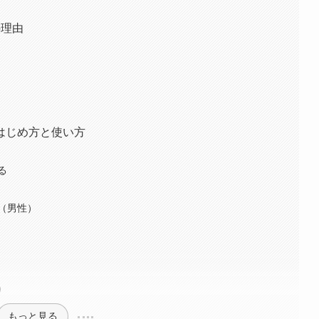
の理由
はじめ方と使い方
る
（男性）
）
もっと見る