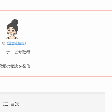
ーな（
運営者情報
）
ートナービザ取得
恋愛の秘訣を発信
目次