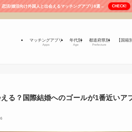
恋活/婚活向け外国人と出会えるマッチングアプリ8選→
CHECK!
マッチングアプリ
年代別
都道府県別
【国籍
Apps
Age
Prefecture
える？国際結婚へのゴールが1番近いア
26