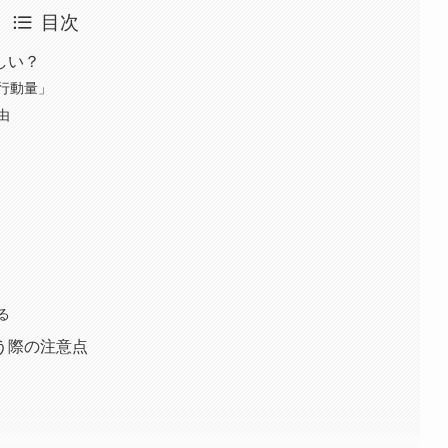
目次
しい？
行動量」
由
る
う際の注意点