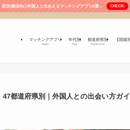
恋活/婚活向け外国人と出会えるマッチングアプリ8選→
CHECK!
マッチングアプリ
年代別
都道府県別
【国籍
Apps
Age
Prefecture
！47都道府県別｜外国人との出会い方ガ