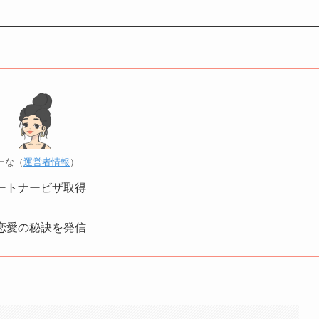
ーな（
運営者情報
）
ートナービザ取得
恋愛の秘訣を発信