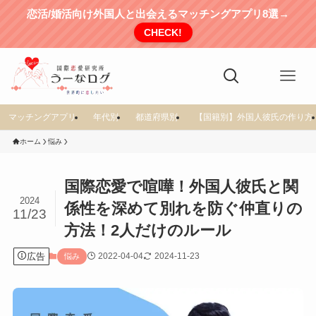
恋活/婚活向け外国人と出会えるマッチングアプリ8選→
CHECK!
マッチングアプリ
年代別
都道府県別
【国籍別】外国人彼氏の作り方
ホーム
悩み
国際恋愛で喧嘩！外国人彼氏と関
2024
係性を深めて別れを防ぐ仲直りの
11/23
方法！2人だけのルール
広告
2022-04-04
2024-11-23
悩み