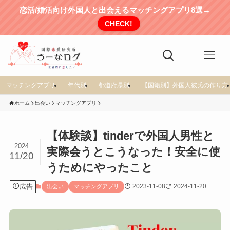
恋活/婚活向け外国人と出会えるマッチングアプリ8選→
CHECK!
マッチングアプリ
年代別
都道府県別
【国籍別】外国人彼氏の作り方
ホーム
出会い
マッチングアプリ
【体験談】tinderで外国人男性と
2024
実際会うとこうなった！安全に使
11/20
うためにやったこと
広告
2023-11-08
2024-11-20
出会い
マッチングアプリ