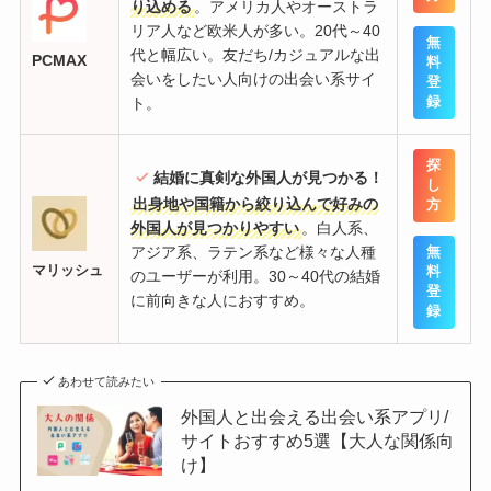
り込める
。アメリカ人やオーストラ
リア人など欧米人が多い。20代～40
無
代と幅広い。友だち/カジュアルな出
PCMAX
料
会いをしたい人向けの出会い系サイ
登
ト。
録
探
結婚に真剣な外国人が見つかる！
し
出身地や国籍から絞り込んで好みの
方
外国人が見つかりやすい
。白人系、
アジア系、ラテン系など様々な人種
無
マリッシュ
料
のユーザーが利用。30～40代の結婚
登
に前向きな人におすすめ。
録
あわせて読みたい
外国人と出会える出会い系アプリ/
サイトおすすめ5選【大人な関係向
け】