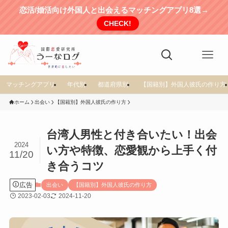
恋活/婚活向け外国人と出会えるマッチングアプリ8選→
CHECK!
マッチングアプリ
年代別
都道府県別
【国籍別】外国人彼氏の作り方
ホーム
出会い
【国籍別】外国人彼氏の作り方
台湾人男性と付き合いたい！出会
2024
い方や特徴、恋愛観から上手く付
11/20
き合うコツ
広告
出会い
【国籍別】外国人彼氏の作り方
2023-02-03
2024-11-20