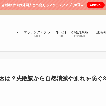
恋活/婚活向け外国人と出会えるマッチングアプリ8選→
CHECK!
マッチングアプリ
年代別
都道府県別
【国籍
Apps
Age
Prefecture
因は？失敗談から自然消滅や別れを防ぐ3